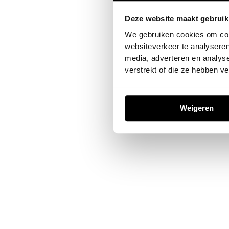
Deze website maakt gebruik
Application error: a
client
-sid
We gebruiken cookies om cont
websiteverkeer te analyseren
media, adverteren en analys
verstrekt of die ze hebben v
Weigeren