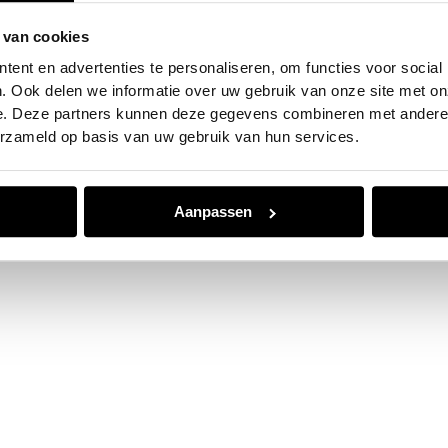
 van cookies
e exception has occurred while loading
www.jvk.nl
(see the
browser
ent en advertenties te personaliseren, om functies voor social
. Ook delen we informatie over uw gebruik van onze site met on
e. Deze partners kunnen deze gegevens combineren met andere i
erzameld op basis van uw gebruik van hun services.
Aanpassen