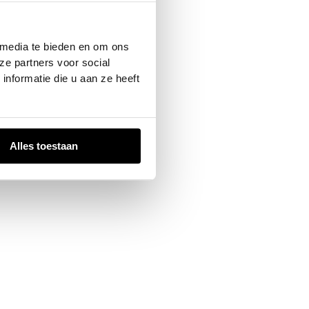
 console
for more information).
 media te bieden en om ons
ze partners voor social
nformatie die u aan ze heeft
Alles toestaan