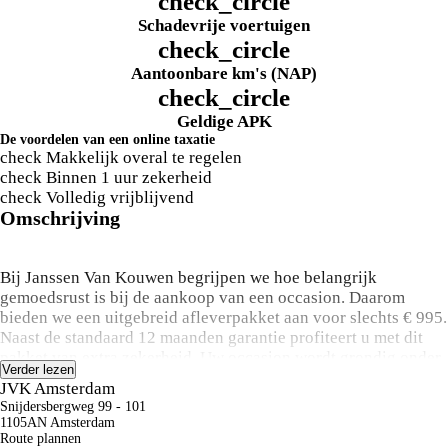
check_circle
Schadevrije voertuigen
check_circle
Aantoonbare km's (NAP)
check_circle
Geldige APK
De voordelen van een online taxatie
check
Makkelijk overal te regelen
check
Binnen 1 uur zekerheid
check
Volledig vrijblijvend
Omschrijving
Bij Janssen Van Kouwen begrijpen we hoe belangrijk
gemoedsrust is bij de aankoop van een occasion. Daarom
bieden we een uitgebreid afleverpakket aan voor slechts € 995.
Naast de standaard 12 maanden garantie profiteert u met dit
pakket van extra zekerheid. Uw occasion wordt grondig onder
Verder lezen
handen genomen met een uitgebreide onderhoudsbeurt, 12
JVK Amsterdam
maanden overdraagbare garantie, pechhulp in heel Europa,
Snijdersbergweg 99 - 101
nieuwe APK, een kwaliteitscontrole op meer dan 100 punten,
1105AN Amsterdam
een gedetailleerde poetsbeurt en een complete interieur
Route plannen