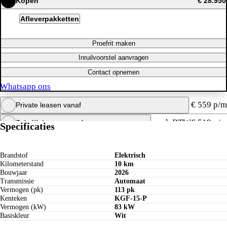
Kopen
€ 28.950
Afleverpakketten
Proefrit maken
Inruilvoorstel aanvragen
Contact opnemen
Whatsapp ons
€ 559 p/m
Private leasen vanaf
excl. BTW
€ 519 p/m
Zakelijk leasen vanaf
Specificaties
Maandbedrag berekenen
Whatsapp ons
Maandbedrag berekenen
Brandstof
Elektrisch
Kilometerstand
10 km
Whatsapp ons
Bouwjaar
2026
Transmissie
Automaat
Vermogen (pk)
113 pk
Kenteken
KGF-15-P
Vermogen (kW)
83 kW
Basiskleur
Wit