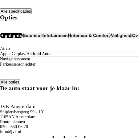
Alle specificaties
Opties
Highlights
Exterieur
Infotainment
Interieur & Comfort
Veiligheid
Ov
airco
Apple Carplay/Android Auto
navigatiesysteem
parkeersensor achter
Alle opties
De auto staat voor je klaar in:
JVK Amsterdam
Snijdersbergweg 99 - 101
1105AN Amsterdam
Route plannen
020 - 650 06 70
info@jvk.nl