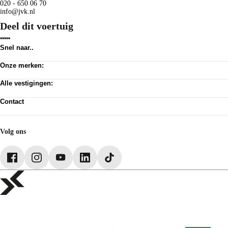
020 - 650 06 70
reiniging. Hiermee voorkomen we onverwachte
info@jvk.nl
onderhoudskosten gedurende het eerste jaar of de eerste
Deel dit voertuig
15.000 kilometer.
Als ervaren familiebedrijf en officieel dealer van
Snel naar..
gerenommeerde merken zoals Opel, Citroën, Peugeot, Alfa
Voorraad
Romeo, Jeep, Fiat, Lancia, Abarth, Fiat Professional, Voyah,
Onze merken:
Werkplaats afspraak
Vacatures
Dongfeng, Leapmotor en MHero, bieden we u een uitgebreid
Abarth
Privacy verklaring
Alle vestigingen:
Alfa Romeo
scala aan services. Naast verkoop, inkoop en onderhoud van
Algemene voorwaarden
Citroën
Amsterdam
personenauto's, premium auto's en bedrijfswagens, kunt u bij
Cookie toestemming wijzigen
Dongfeng
Contact
Almere Occasion
ons terecht voor financiering, leasing, schadeherstel en
Pechhulp
Fiat
Almere Stellantis House
Klantenservice
verhuur. Als erkend Stellantis dealer staan we garant voor
Jeep
Mijdrecht
Voorraad
Jeeps By Titan
Hilversum
kwaliteit en betrouwbaarheid.
Acties
Volg ons
Lancia
Huizen
Leapmotor
ASN Autoschade Naarden
Daarnaast kunt u bij ons ook terecht voor een vip-pas,
Opel
Rebel Autoschade Huizen
onderhoudsabonnement, laadoplossing of verzekering.
Peugeot
Schadeherstel Hoofddorp
Voyah
Informeer bij uw verkoopadviseur naar de mogelijkheden en
kosten.
Kom langs in onze showroom in Amsterdam Zuidoost en
ontdek uw droomauto. Voor vragen, informatie of het plannen
van een afspraak kunt u contact met ons opnemen via telefoon