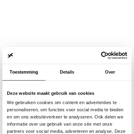
Toestemming
Details
Over
Deze website maakt gebruik van cookies
We gebruiken cookies om content en advertenties te
personaliseren, om functies voor social media te bieden
en om ons websiteverkeer te analyseren. Ook delen we
informatie over uw gebruik van onze site met onze
Application error: a
client
-side exception has occurred while
partners voor social media, adverteren en analyse. Deze
loading
www.jvk.nl
(see the
browser console
for more