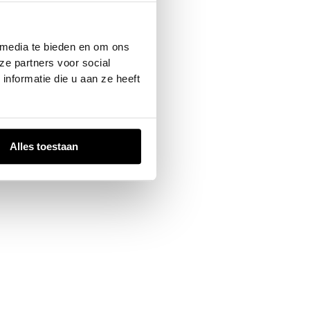
 console
for more information).
 media te bieden en om ons
ze partners voor social
nformatie die u aan ze heeft
Alles toestaan