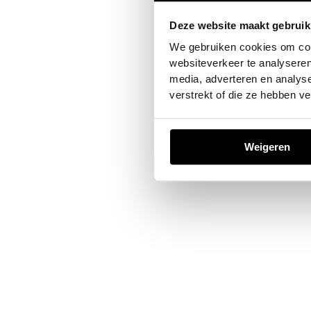
Deze website maakt gebruik
Application error: a
client
-sid
We gebruiken cookies om cont
websiteverkeer te analyseren
media, adverteren en analys
verstrekt of die ze hebben v
Weigeren