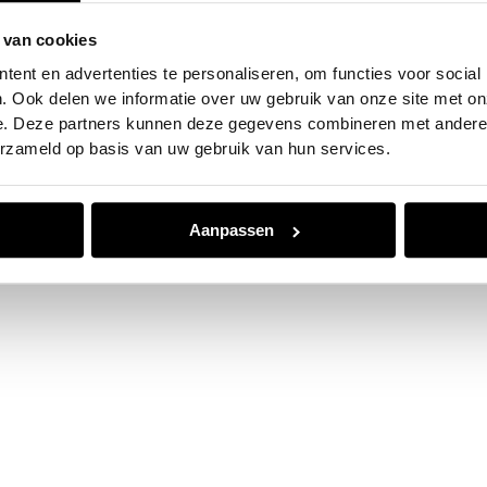
 van cookies
e exception has occurred while loading
www.jvk.nl
(see the
browser
ent en advertenties te personaliseren, om functies voor social
. Ook delen we informatie over uw gebruik van onze site met on
e. Deze partners kunnen deze gegevens combineren met andere i
erzameld op basis van uw gebruik van hun services.
Aanpassen