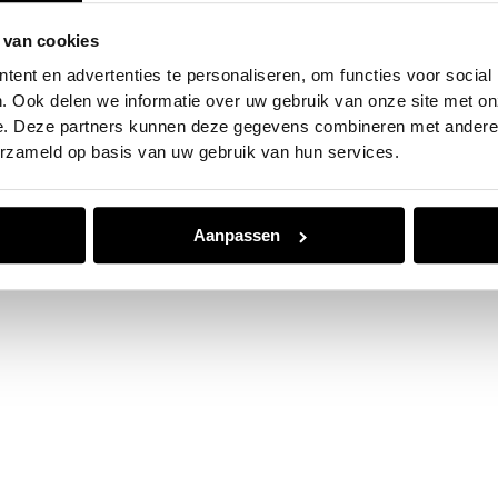
 van cookies
e exception has occurred while loading
www.jvk.nl
(see the
browser
ent en advertenties te personaliseren, om functies voor social
. Ook delen we informatie over uw gebruik van onze site met on
e. Deze partners kunnen deze gegevens combineren met andere i
erzameld op basis van uw gebruik van hun services.
Aanpassen