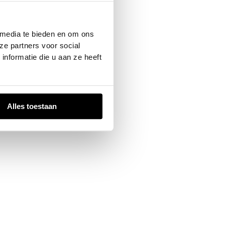
 console
for more information).
 media te bieden en om ons
ze partners voor social
nformatie die u aan ze heeft
Alles toestaan