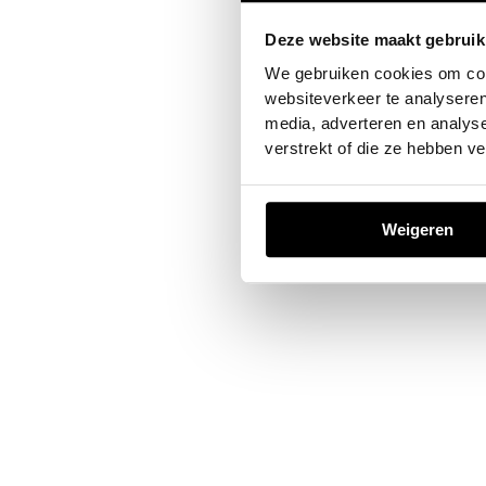
Deze website maakt gebruik
Application error: a
client
-sid
We gebruiken cookies om cont
websiteverkeer te analyseren
media, adverteren en analys
verstrekt of die ze hebben v
Weigeren