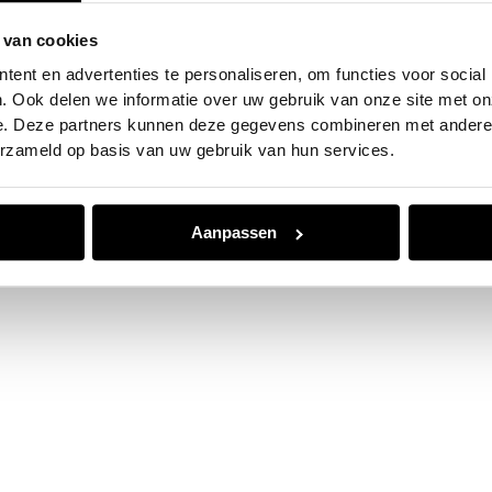
 van cookies
e exception has occurred while loading
www.jvk.nl
(see the
browser
ent en advertenties te personaliseren, om functies voor social
. Ook delen we informatie over uw gebruik van onze site met on
e. Deze partners kunnen deze gegevens combineren met andere i
erzameld op basis van uw gebruik van hun services.
Aanpassen