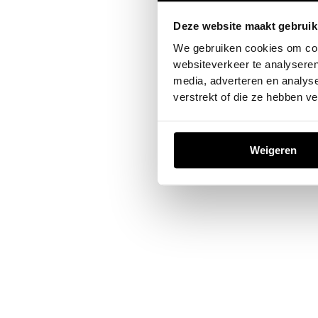
Deze website maakt gebruik
Application error: a
client
-sid
We gebruiken cookies om cont
websiteverkeer te analyseren
media, adverteren en analys
verstrekt of die ze hebben v
Weigeren