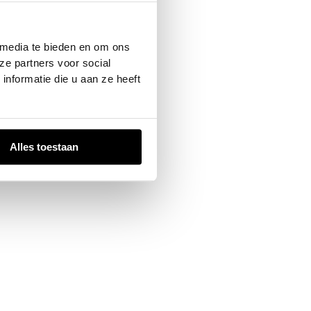
 console
for more information).
 media te bieden en om ons
ze partners voor social
nformatie die u aan ze heeft
Alles toestaan