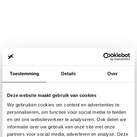
Toestemming
Details
Over
Deze website maakt gebruik van cookies
We gebruiken cookies om content en advertenties te
personaliseren, om functies voor social media te bieden
en om ons websiteverkeer te analyseren. Ook delen we
informatie over uw gebruik van onze site met onze
Application error: a
client
-side exception has occurred while
partners voor social media, adverteren en analyse. Deze
loading
www.jvk.nl
(see the
browser console
for more