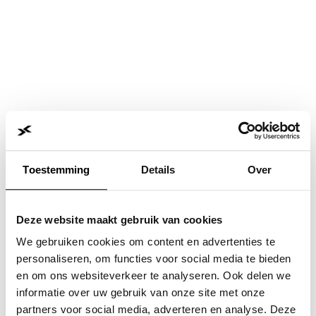
Toestemming
Details
Over
Deze website maakt gebruik van cookies
We gebruiken cookies om content en advertenties te
personaliseren, om functies voor social media te bieden
en om ons websiteverkeer te analyseren. Ook delen we
informatie over uw gebruik van onze site met onze
Application error: a
client
-side exception has occurred while
partners voor social media, adverteren en analyse. Deze
loading
www.jvk.nl
(see the
browser console
for more