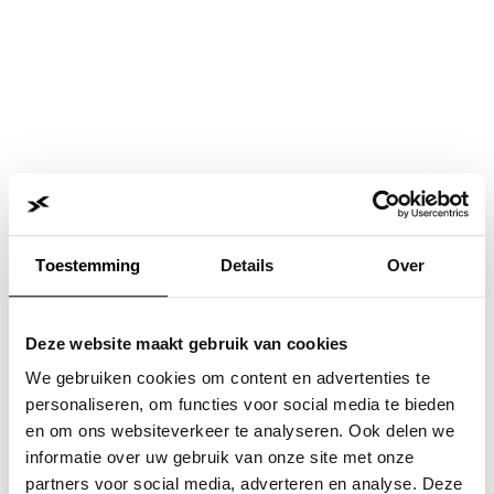
Toestemming
Details
Over
Deze website maakt gebruik van cookies
We gebruiken cookies om content en advertenties te
personaliseren, om functies voor social media te bieden
en om ons websiteverkeer te analyseren. Ook delen we
informatie over uw gebruik van onze site met onze
Application error: a
client
-side exception has occurred while
partners voor social media, adverteren en analyse. Deze
loading
www.jvk.nl
(see the
browser console
for more