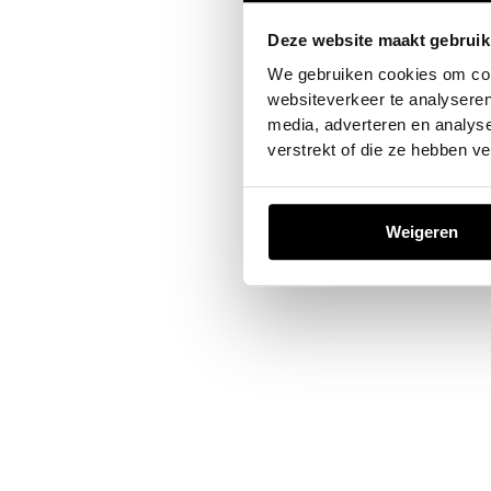
Deze website maakt gebruik
Application error: a
client
-sid
We gebruiken cookies om cont
websiteverkeer te analyseren
media, adverteren en analys
verstrekt of die ze hebben v
Weigeren