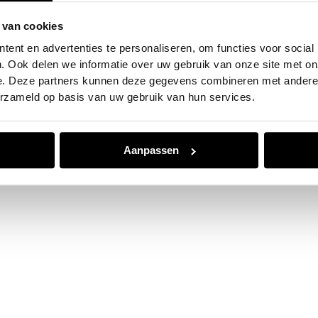
 van cookies
e exception has occurred while loading
www.jvk.nl
(see the
browser
ent en advertenties te personaliseren, om functies voor social
. Ook delen we informatie over uw gebruik van onze site met on
e. Deze partners kunnen deze gegevens combineren met andere i
erzameld op basis van uw gebruik van hun services.
Aanpassen