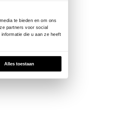
 console
for more information).
 media te bieden en om ons
ze partners voor social
nformatie die u aan ze heeft
Alles toestaan