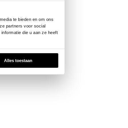
 console
for more information).
 media te bieden en om ons
ze partners voor social
nformatie die u aan ze heeft
Alles toestaan