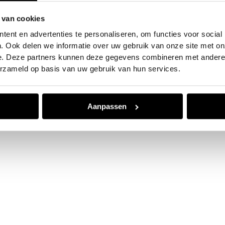
 van cookies
e exception has occurred while loading
www.jvk.nl
(see the
browser
ent en advertenties te personaliseren, om functies voor social
. Ook delen we informatie over uw gebruik van onze site met on
e. Deze partners kunnen deze gegevens combineren met andere i
erzameld op basis van uw gebruik van hun services.
Aanpassen