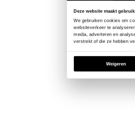
Deze website maakt gebruik
Application error: a
client
-sid
We gebruiken cookies om cont
websiteverkeer te analyseren
media, adverteren en analys
verstrekt of die ze hebben v
Weigeren