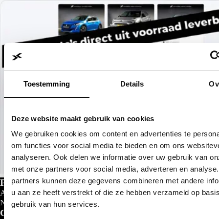
Toestemming
Details
Ov
Deze website maakt gebruik van cookies
We gebruiken cookies om content en advertenties te persona
om functies voor social media te bieden en om ons websitev
analyseren. Ook delen we informatie over uw gebruik van on
met onze partners voor social media, adverteren en analyse
partners kunnen deze gegevens combineren met andere info
Private lease
u aan ze heeft verstrekt of die ze hebben verzameld op basi
Al gedacht aan private lease?
Nu al vanaf
€
299- p/m
gebruik van hun services.
Configureer nu