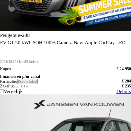
Peugeot e-208
EV GT 50 kWh SOH 100% Camera Navi Apple CarPlay LED
2024
15.851 km
Elektrisch
Kopen
€ 24.950
Financieren p/m vanaf
€ 284
Particulier
Krediettabel
Zakelijk
€ 235
excl. BTW
Vergelijk
Details