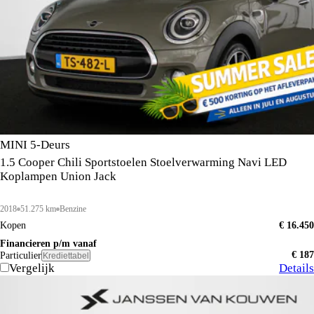
MINI 5-Deurs
1.5 Cooper Chili Sportstoelen Stoelverwarming Navi LED
Koplampen Union Jack
2018
51.275 km
Benzine
Kopen
€ 16.450
Financieren p/m vanaf
€ 187
Particulier
Krediettabel
Vergelijk
Details