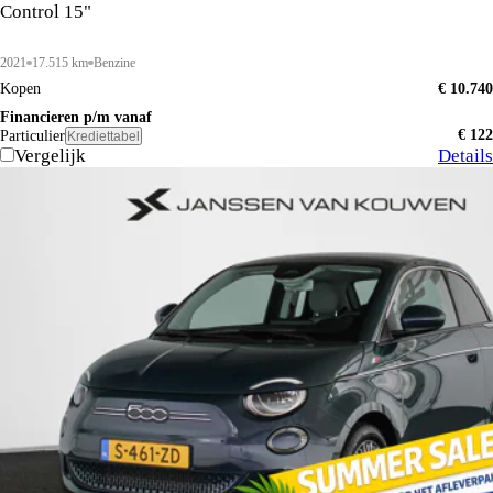
Control 15"
2021
17.515 km
Benzine
Kopen
€ 10.740
Financieren p/m vanaf
€ 122
Particulier
Krediettabel
Vergelijk
Details