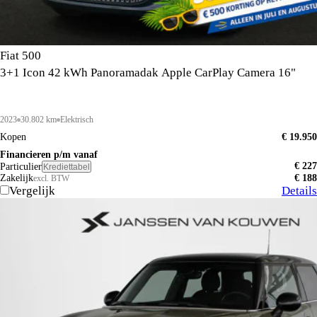
Fiat 500
3+1 Icon 42 kWh Panoramadak Apple CarPlay Camera 16"
2023
30.802 km
Elektrisch
Kopen
€ 19.950
Financieren p/m vanaf
€ 227
Particulier
Krediettabel
Zakelijk
€ 188
excl. BTW
Vergelijk
Details