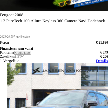
Peugeot 2008
1.2 PureTech 100 Allure Keyless 360 Camera Navi Dodehoek
2025
29.507 km
Benzine
Kopen
€ 21.890
Financieren p/m vanaf
€ 249
Particulier
Krediettabel
Zakelijk
€ 206
excl. BTW
Vergelijk
Details