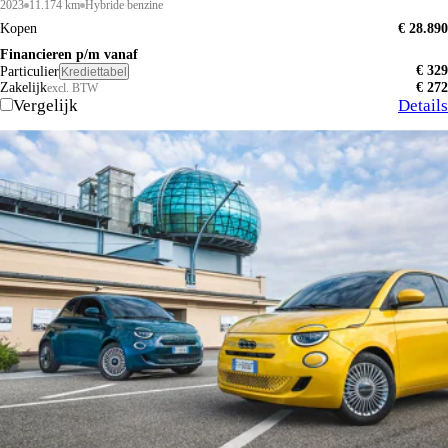
2023
11.174 km
Hybride benzine
Kopen
€ 28.890
Financieren p/m vanaf
€ 329
Particulier
Krediettabel
Zakelijk
€ 272
excl. BTW
Vergelijk
Details