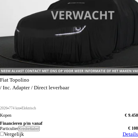
Fiat Topolino
/ Inc. Adapter / Direct leverbaar
2026
774 km
Elektrisch
Kopen
€ 9.450
Financieren p/m vanaf
€ 108
Particulier
Krediettabel
Vergelijk
Details