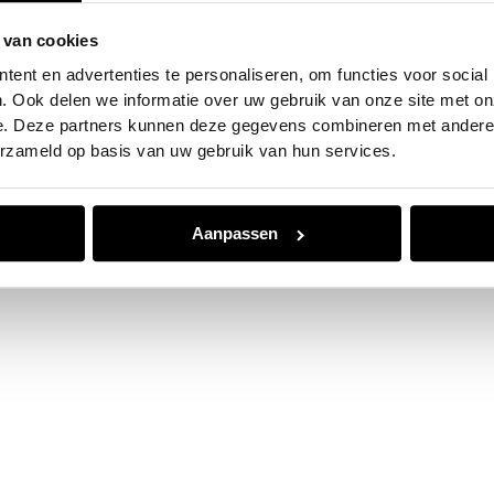
 van cookies
e exception has occurred while loading
www.jvk.nl
(see the
browser
ent en advertenties te personaliseren, om functies voor social
. Ook delen we informatie over uw gebruik van onze site met on
e. Deze partners kunnen deze gegevens combineren met andere i
erzameld op basis van uw gebruik van hun services.
Aanpassen