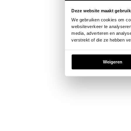
Deze website maakt gebruik
Application error: a
client
-sid
We gebruiken cookies om cont
websiteverkeer te analyseren
media, adverteren en analys
verstrekt of die ze hebben v
Weigeren