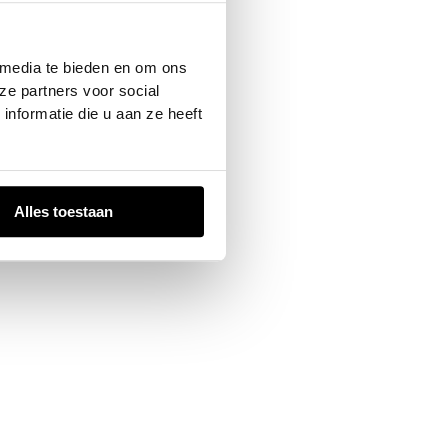
 console
for more information).
 media te bieden en om ons
ze partners voor social
nformatie die u aan ze heeft
Alles toestaan