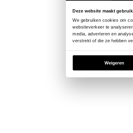
Deze website maakt gebruik
Application error: a
client
-sid
We gebruiken cookies om cont
websiteverkeer te analyseren
media, adverteren en analys
verstrekt of die ze hebben v
Weigeren