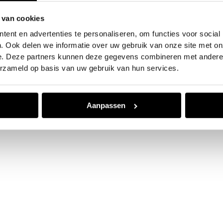
 van cookies
e exception has occurred while loading
www.jvk.nl
(see the
browser
ent en advertenties te personaliseren, om functies voor social
. Ook delen we informatie over uw gebruik van onze site met on
e. Deze partners kunnen deze gegevens combineren met andere i
erzameld op basis van uw gebruik van hun services.
Aanpassen