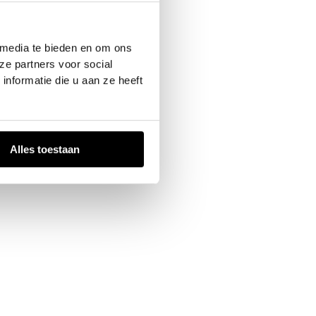
 console
for more information).
 media te bieden en om ons
ze partners voor social
nformatie die u aan ze heeft
Alles toestaan