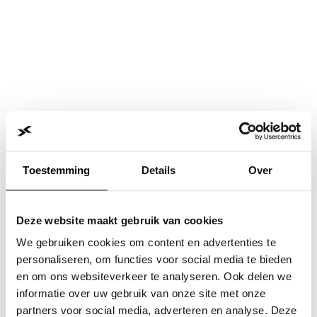
Toestemming
Details
Over
Deze website maakt gebruik van cookies
We gebruiken cookies om content en advertenties te
personaliseren, om functies voor social media te bieden
en om ons websiteverkeer te analyseren. Ook delen we
informatie over uw gebruik van onze site met onze
Application error: a
client
-side exception has occurred while
partners voor social media, adverteren en analyse. Deze
loading
www.jvk.nl
(see the
browser console
for more