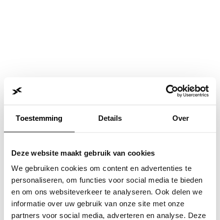
Toestemming
Details
Over
Deze website maakt gebruik van cookies
We gebruiken cookies om content en advertenties te
personaliseren, om functies voor social media te bieden
en om ons websiteverkeer te analyseren. Ook delen we
informatie over uw gebruik van onze site met onze
Application error: a
client
-side exception has occurred while
partners voor social media, adverteren en analyse. Deze
loading
www.jvk.nl
(see the
browser console
for more