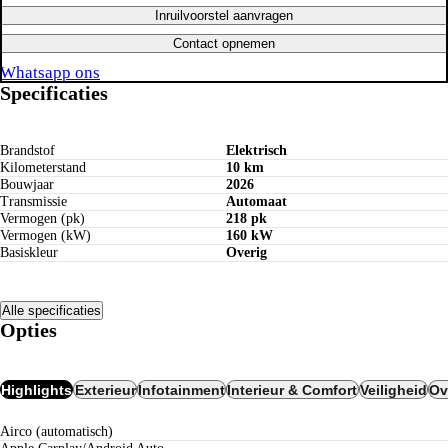
Inruilvoorstel aanvragen
Contact opnemen
Whatsapp ons
Specificaties
Brandstof
Elektrisch
Kilometerstand
10 km
Bouwjaar
2026
Transmissie
Automaat
Vermogen (pk)
218 pk
Vermogen (kW)
160 kW
Basiskleur
Overig
Alle specificaties
Opties
Highlights
Exterieur
Infotainment
Interieur & Comfort
Veiligheid
Ov
airco (automatisch)