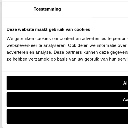
aansprakelijk voor eventuele onjuistheden in de tekst of de
opgegeven uitrusting van de auto.
Toestemming
Deze website maakt gebruik van cookies
We gebruiken cookies om content en advertenties te persona
websiteverkeer te analyseren. Ook delen we informatie over 
adverteren en analyse. Deze partners kunnen deze gegevens 
ze hebben verzameld op basis van uw gebruik van hun servi
Al
Aa