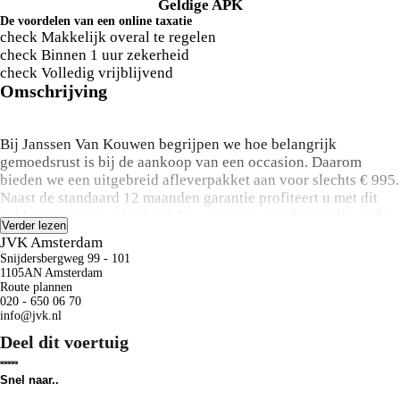
Geldige APK
De voordelen van een online taxatie
check
Makkelijk overal te regelen
check
Binnen 1 uur zekerheid
check
Volledig vrijblijvend
Omschrijving
Bij Janssen Van Kouwen begrijpen we hoe belangrijk
gemoedsrust is bij de aankoop van een occasion. Daarom
bieden we een uitgebreid afleverpakket aan voor slechts € 995.
Naast de standaard 12 maanden garantie profiteert u met dit
pakket van extra zekerheid. Uw occasion wordt grondig onder
Verder lezen
handen genomen met een uitgebreide onderhoudsbeurt, 12
JVK Amsterdam
maanden overdraagbare garantie, pechhulp in heel Europa,
Snijdersbergweg 99 - 101
nieuwe APK, een kwaliteitscontrole op meer dan 100 punten,
1105AN Amsterdam
een gedetailleerde poetsbeurt en een complete interieur
Route plannen
020 - 650 06 70
reiniging. Hiermee voorkomen we onverwachte
info@jvk.nl
onderhoudskosten gedurende het eerste jaar of de eerste
Deel dit voertuig
15.000 kilometer.
Als ervaren familiebedrijf en officieel dealer van
Snel naar..
gerenommeerde merken zoals Opel, Citroën, Peugeot, Alfa
Voorraad