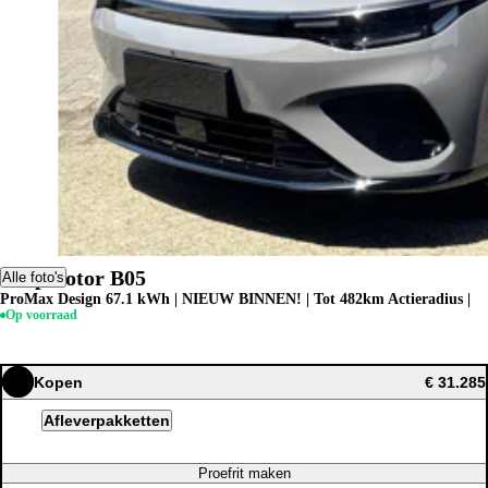
Leapmotor B05
Alle foto's
ProMax Design 67.1 kWh | NIEUW BINNEN! | Tot 482km Actieradius |
Op voorraad
Kopen
€ 31.285
Afleverpakketten
Proefrit maken