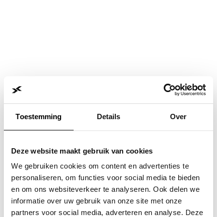
Toestemming
Details
Over
Deze website maakt gebruik van cookies
We gebruiken cookies om content en advertenties te
personaliseren, om functies voor social media te bieden
en om ons websiteverkeer te analyseren. Ook delen we
informatie over uw gebruik van onze site met onze
Application error: a
client
-side exception has occurred while
partners voor social media, adverteren en analyse. Deze
loading
www.jvk.nl
(see the
browser console
for more