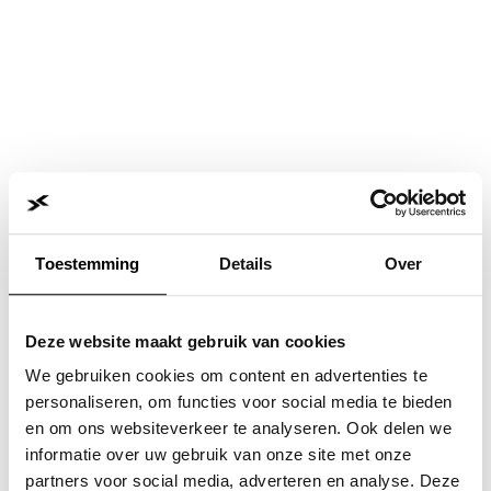
Toestemming
Details
Over
Deze website maakt gebruik van cookies
We gebruiken cookies om content en advertenties te
personaliseren, om functies voor social media te bieden
en om ons websiteverkeer te analyseren. Ook delen we
informatie over uw gebruik van onze site met onze
Application error: a
client
-side exception has occurred while
partners voor social media, adverteren en analyse. Deze
loading
www.jvk.nl
(see the
browser console
for more