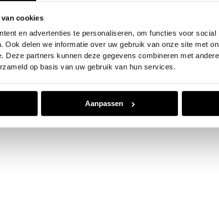
 van cookies
e exception has occurred while loading
www.jvk.nl
(see the
browser
ent en advertenties te personaliseren, om functies voor social
. Ook delen we informatie over uw gebruik van onze site met on
e. Deze partners kunnen deze gegevens combineren met andere i
erzameld op basis van uw gebruik van hun services.
Aanpassen