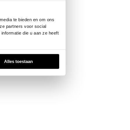
 console
for more information).
 media te bieden en om ons
ze partners voor social
nformatie die u aan ze heeft
Alles toestaan