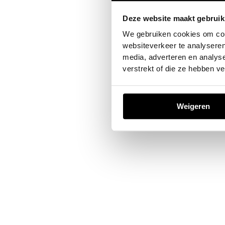
Deze website maakt gebruik
Application error: a
client
-sid
We gebruiken cookies om cont
websiteverkeer te analyseren
media, adverteren en analys
verstrekt of die ze hebben v
Weigeren