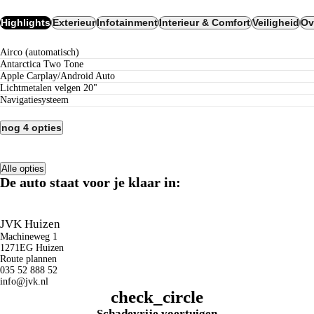
Highlights
Exterieur
Infotainment
Interieur & Comfort
Veiligheid
Ov
airco (automatisch)
Antarctica Two Tone
Apple Carplay/Android Auto
lichtmetalen velgen 20"
navigatiesysteem
nog 4 opties
Alle opties
De auto staat voor je klaar in:
JVK Huizen
Machineweg 1
1271EG Huizen
Route plannen
035 52 888 52
info@jvk.nl
check_circle
Schadevrije voertuigen