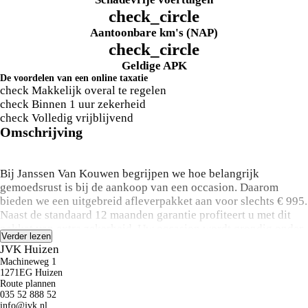
check_circle
Aantoonbare km's (NAP)
check_circle
Geldige APK
De voordelen van een online taxatie
check
Makkelijk overal te regelen
check
Binnen 1 uur zekerheid
check
Volledig vrijblijvend
Omschrijving
Bij Janssen Van Kouwen begrijpen we hoe belangrijk
gemoedsrust is bij de aankoop van een occasion. Daarom
bieden we een uitgebreid afleverpakket aan voor slechts € 995.
Naast de standaard 12 maanden garantie profiteert u met dit
pakket van extra zekerheid. Uw occasion wordt grondig onder
Verder lezen
handen genomen met een uitgebreide onderhoudsbeurt, 12
JVK Huizen
maanden overdraagbare garantie, pechhulp in heel Europa,
Machineweg 1
nieuwe APK, een kwaliteitscontrole op meer dan 100 punten,
1271EG Huizen
een gedetailleerde poetsbeurt en een complete interieur
Route plannen
035 52 888 52
reiniging. Hiermee voorkomen we onverwachte
info@jvk.nl