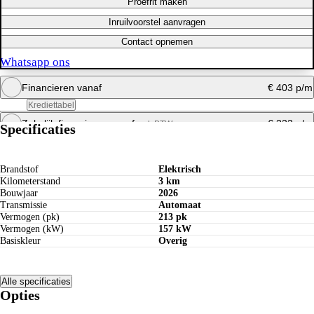
Proefrit maken
Inruilvoorstel aanvragen
Contact opnemen
Whatsapp ons
Financieren vanaf
€ 403 p/m
Krediettabel
Zakelijk financieren vanaf
€ 333 p/m
excl. BTW
Specificaties
Maandbedrag berekenen
Whatsapp ons
Maandbedrag berekenen
Brandstof
Elektrisch
Whatsapp ons
Kilometerstand
3 km
Bouwjaar
2026
Transmissie
Automaat
Vermogen (pk)
213 pk
Vermogen (kW)
157 kW
Basiskleur
Overig
Alle specificaties
Opties