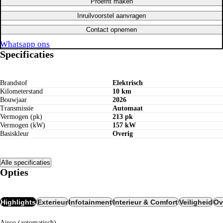
Proefrit maken
Inruilvoorstel aanvragen
Contact opnemen
Whatsapp ons
Specificaties
Brandstof
Elektrisch
Kilometerstand
10 km
Bouwjaar
2026
Transmissie
Automaat
Vermogen (pk)
213 pk
Vermogen (kW)
157 kW
Basiskleur
Overig
Alle specificaties
Opties
Highlights
Exterieur
Infotainment
Interieur & Comfort
Veiligheid
Ov
airco (automatisch)