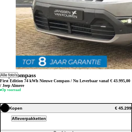
Jeep Compass
Alle foto's
First Edition 74 kWh Nieuwe Compass / Nu Leverbaar vanaf € 43.995,00
/ Jeep Almere
Op voorraad
Kopen
€ 45.299
Afleverpakketten