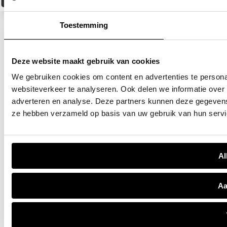
droomauto. Voor vragen, informatie of het plannen van een
afspraak kunt u contact met ons opnemen via telefoon (020-
6500670) of e-mail (info@jvk,nl). We kijken ernaar uit u te
Toestemming
verwelkomen bij Janssen Van Kouwen! Team JVK staat voor u
klaar.
Deze website maakt gebruik van cookies
Aan deze advertentie kunnen geen rechten worden ontleend.
Wijzigingen, type- en drukfouten voorbehouden; wij zijn niet
We gebruiken cookies om content en advertenties te persona
aansprakelijk voor eventuele onjuistheden in de tekst of de
websiteverkeer te analyseren. Ook delen we informatie over 
opgegeven uitrusting van de auto.
adverteren en analyse. Deze partners kunnen deze gegevens 
ze hebben verzameld op basis van uw gebruik van hun servi
Al
Aa