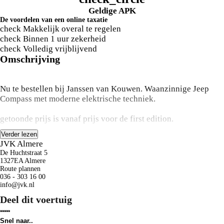
Geldige APK
De voordelen van een online taxatie
check
Makkelijk overal te regelen
check
Binnen 1 uur zekerheid
check
Volledig vrijblijvend
Omschrijving
Nu te bestellen bij Janssen van Kouwen. Waanzinnige Jeep
Compass met moderne elektrische techniek.
getoonde prijs is vanaf prijs voor de first edition.
Verder lezen
JVK Almere
De Huchtstraat 5
Bij Janssen Van Kouwen begrijpen we hoe belangrijk
1327EA Almere
gemoedsrust is bij de aankoop van een occasion. Daarom
Route plannen
036 - 303 16 00
bieden we een uitgebreid afleverpakket aan voor slechts € 995.
info@jvk.nl
Naast de standaard 12 maanden garantie profiteert u met dit
Deel dit voertuig
pakket van extra zekerheid. Uw occasion wordt grondig onder
handen genomen met een uitgebreide onderhoudsbeurt, 12
maanden overdraagbare garantie, pechhulp in heel Europa,
Snel naar..