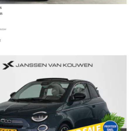
s
us
nzine
f