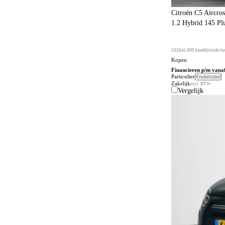
Citroën C5 Aircros
1.2 Hybrid 145 Pl
2026
5.000 km
Hybride be
Kopen
Financieren p/m vana
Particulier
Krediettabel
Zakelijk
excl. BTW
Vergelijk