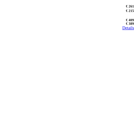
€ 261
€ 215
€ 409
€ 389
Details