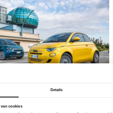
verzekering
Details
ef
aratie door JVK
r bij schade
 van cookies