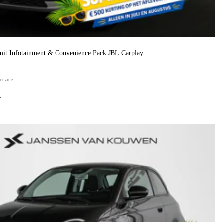
it Infotainment & Convenience Pack JBL Carplay
benzine
f