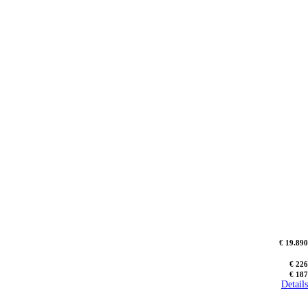
€ 19.890
€ 226
€ 187
Details