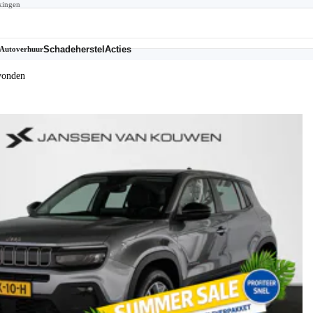
kingen
Schadeherstel
Acties
Autoverhuur
vonden