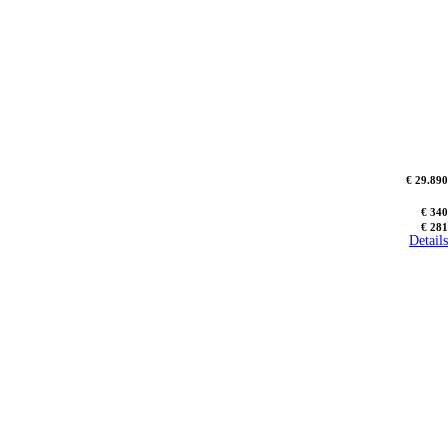
€ 29.890
€ 340
€ 281
Details