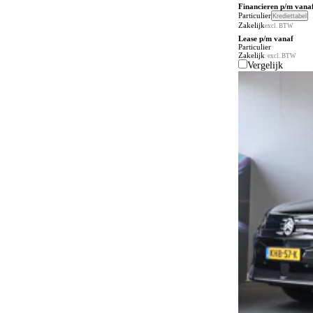
Financieren p/m vana
Particulier
Krediettabel
Zakelijk
excl. BTW
Lease p/m vanaf
Particulier
Zakelijk
excl. BTW
Vergelijk