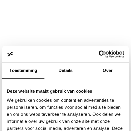
Toestemming
Details
Over
Deze website maakt gebruik van cookies
We gebruiken cookies om content en advertenties te
personaliseren, om functies voor social media te bieden
en om ons websiteverkeer te analyseren. Ook delen we
informatie over uw gebruik van onze site met onze
Application error: a
client
-side exception has occurred while
partners voor social media, adverteren en analyse. Deze
loading
www.jvk.nl
(see the
browser console
for more