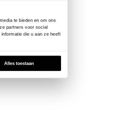
 console
for more information).
 media te bieden en om ons
ze partners voor social
nformatie die u aan ze heeft
Alles toestaan