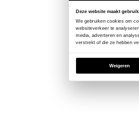
Deze website maakt gebruik
Application error: a
client
-sid
We gebruiken cookies om cont
websiteverkeer te analyseren
media, adverteren en analys
verstrekt of die ze hebben v
Weigeren