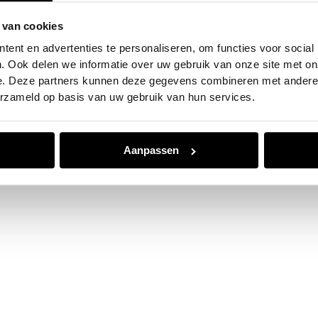
 van cookies
e exception has occurred while loading
www.jvk.nl
(see the
browser
ent en advertenties te personaliseren, om functies voor social
. Ook delen we informatie over uw gebruik van onze site met on
e. Deze partners kunnen deze gegevens combineren met andere i
erzameld op basis van uw gebruik van hun services.
Aanpassen