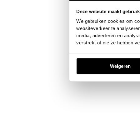
Deze website maakt gebruik
Application error: a
client
-sid
We gebruiken cookies om cont
websiteverkeer te analyseren
media, adverteren en analys
verstrekt of die ze hebben v
Weigeren