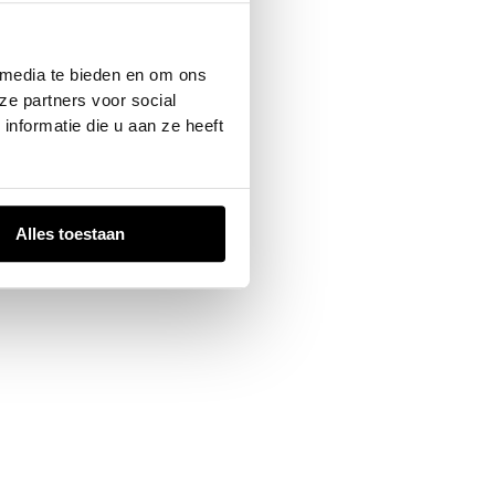
 console
for more information).
 media te bieden en om ons
ze partners voor social
nformatie die u aan ze heeft
Alles toestaan