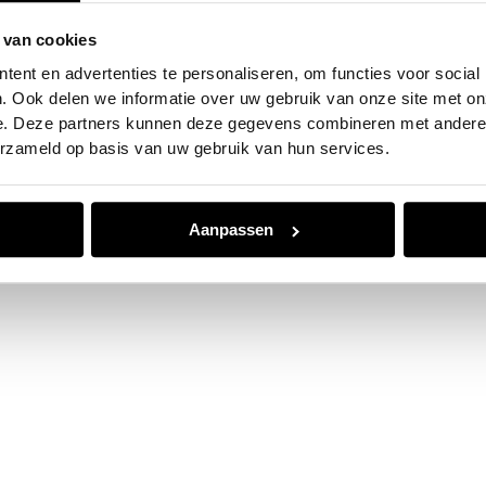
 van cookies
e exception has occurred while loading
www.jvk.nl
(see the
browser
ent en advertenties te personaliseren, om functies voor social
. Ook delen we informatie over uw gebruik van onze site met on
e. Deze partners kunnen deze gegevens combineren met andere i
erzameld op basis van uw gebruik van hun services.
Aanpassen