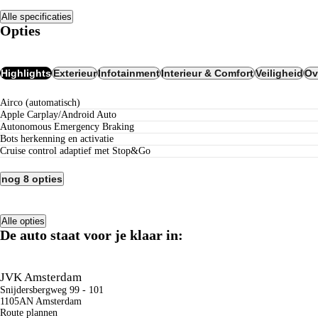
Alle specificaties
Opties
Highlights
Exterieur
Infotainment
Interieur & Comfort
Veiligheid
Ov
airco (automatisch)
Apple Carplay/Android Auto
Autonomous Emergency Braking
bots herkenning en activatie
cruise control adaptief met Stop&Go
nog 8 opties
Alle opties
De auto staat voor je klaar in:
JVK Amsterdam
Snijdersbergweg 99 - 101
1105AN Amsterdam
Route plannen