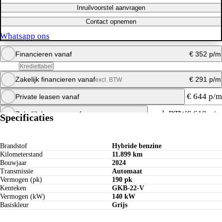
Inruilvoorstel aanvragen
Contact opnemen
Whatsapp ons
Financieren vanaf
€ 352 p/m
Krediettabel
Zakelijk financieren vanaf
€ 291 p/m
excl. BTW
Maandbedrag berekenen
€ 644 p/m
Private leasen vanaf
Whatsapp ons
Maandbedrag berekenen
excl. BTW
€ 619 p/m
Zakelijk leasen vanaf
Specificaties
Whatsapp ons
Maandbedrag berekenen
Whatsapp ons
Maandbedrag berekenen
Brandstof
Hybride benzine
Kilometerstand
11.899 km
Whatsapp ons
Bouwjaar
2024
Transmissie
Automaat
Vermogen (pk)
190 pk
Kenteken
GKB-22-V
Vermogen (kW)
140 kW
Basiskleur
Grijs