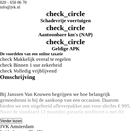
020 - 650 06 70
info@jvk.nl
check_circle
Schadevrije voertuigen
check_circle
Aantoonbare km's (NAP)
check_circle
Geldige APK
De voordelen van een online taxatie
check
Makkelijk overal te regelen
check
Binnen 1 uur zekerheid
check
Volledig vrijblijvend
Omschrijving
Bij Janssen Van Kouwen begrijpen we hoe belangrijk
gemoedsrust is bij de aankoop van een occasion. Daarom
bieden we een uitgebreid afleverpakket aan voor slechts € 995.
Naast de standaard 12 maanden garantie profiteert u met dit
pakket van extra zekerheid. Uw occasion wordt grondig onder
Verder lezen
handen genomen met een uitgebreide onderhoudsbeurt, 12
JVK Amsterdam
maanden overdraagbare garantie, pechhulp in heel Europa,