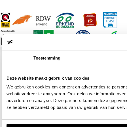
ontdek uw droomauto. Voor vragen, informatie of het plannen
van een afspraak kunt u contact met ons opnemen via telefoon
(020-6500670) of e-mail (info@jvk,nl). We kijken ernaar uit u
te verwelkomen bij Janssen Van Kouwen! Team JVK staat voor
u klaar.
Aan deze advertentie kunnen geen rechten worden ontleend.
Wijzigingen, type- en drukfouten voorbehouden; wij zijn niet
aansprakelijk voor eventuele onjuistheden in de tekst of de
opgegeven uitrusting van de auto.
Toestemming
Deze website maakt gebruik van cookies
We gebruiken cookies om content en advertenties te persona
websiteverkeer te analyseren. Ook delen we informatie over 
adverteren en analyse. Deze partners kunnen deze gegevens 
ze hebben verzameld op basis van uw gebruik van hun servi