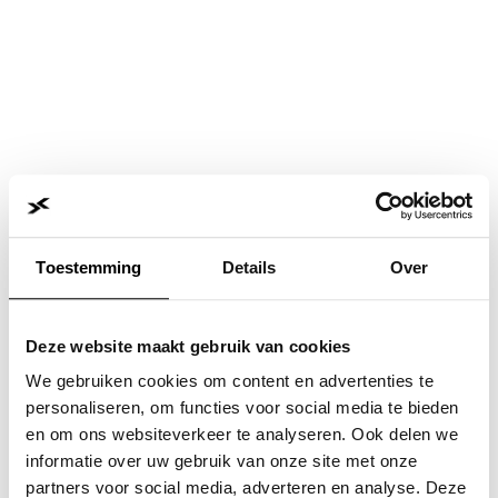
Toestemming
Details
Over
Deze website maakt gebruik van cookies
We gebruiken cookies om content en advertenties te
personaliseren, om functies voor social media te bieden
en om ons websiteverkeer te analyseren. Ook delen we
informatie over uw gebruik van onze site met onze
Application error: a
client
-side exception has occurred while
partners voor social media, adverteren en analyse. Deze
loading
www.jvk.nl
(see the
browser console
for more