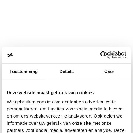
Toestemming
Details
Over
Deze website maakt gebruik van cookies
We gebruiken cookies om content en advertenties te
personaliseren, om functies voor social media te bieden
en om ons websiteverkeer te analyseren. Ook delen we
informatie over uw gebruik van onze site met onze
Application error: a
client
-side exception has occurred while
partners voor social media, adverteren en analyse. Deze
loading
www.jvk.nl
(see the
browser console
for more