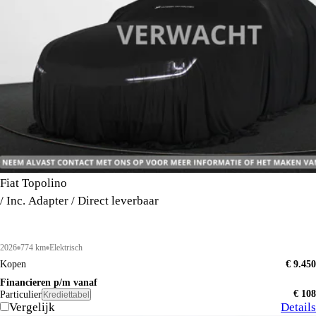
Fiat Topolino
/ Inc. Adapter / Direct leverbaar
2026
774 km
Elektrisch
Kopen
€ 9.450
Financieren p/m vanaf
€ 108
Particulier
Krediettabel
Vergelijk
Details