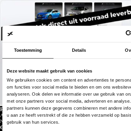
Toestemming
Details
Ov
Deze website maakt gebruik van cookies
We gebruiken cookies om content en advertenties te persona
om functies voor social media te bieden en om ons websitev
analyseren. Ook delen we informatie over uw gebruik van on
met onze partners voor social media, adverteren en analyse
partners kunnen deze gegevens combineren met andere info
Private lease
u aan ze heeft verstrekt of die ze hebben verzameld op basi
Al gedacht aan private lease?
Nu al vanaf
€
299- p/m
gebruik van hun services.
Configureer nu