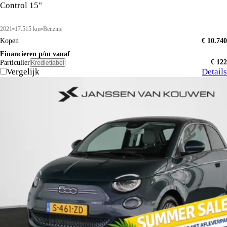
Control 15"
2021
17.515 km
Benzine
Kopen
€ 10.740
Financieren p/m vanaf
€ 122
Particulier
Krediettabel
Vergelijk
Details