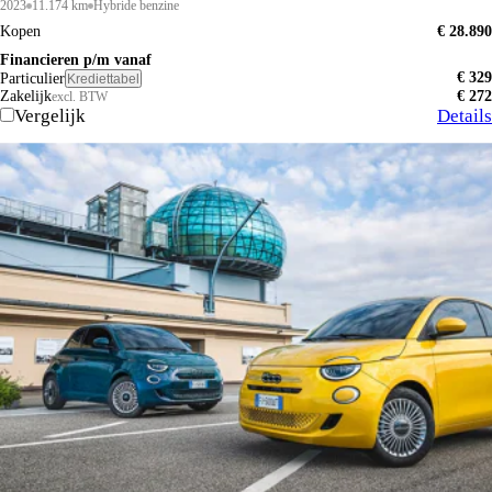
2023
11.174 km
Hybride benzine
Kopen
€ 28.890
Financieren p/m vanaf
€ 329
Particulier
Krediettabel
Zakelijk
€ 272
excl. BTW
Vergelijk
Details