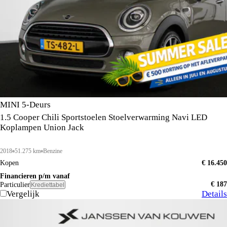
MINI 5-Deurs
1.5 Cooper Chili Sportstoelen Stoelverwarming Navi LED
Koplampen Union Jack
2018
51.275 km
Benzine
Kopen
€ 16.450
Financieren p/m vanaf
€ 187
Particulier
Krediettabel
Vergelijk
Details