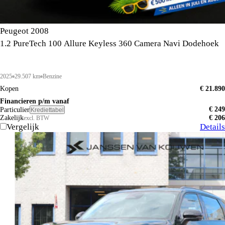
Peugeot 2008
1.2 PureTech 100 Allure Keyless 360 Camera Navi Dodehoek
2025
29.507 km
Benzine
Kopen
€ 21.890
Financieren p/m vanaf
€ 249
Particulier
Krediettabel
Zakelijk
€ 206
excl. BTW
Vergelijk
Details