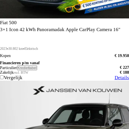
Fiat 500
3+1 Icon 42 kWh Panoramadak Apple CarPlay Camera 16"
2023
30.802 km
Elektrisch
Kopen
€ 19.950
Financieren p/m vanaf
€ 227
Particulier
Krediettabel
Zakelijk
€ 188
excl. BTW
Vergelijk
Details