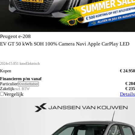
Peugeot e-208
EV GT 50 kWh SOH 100% Camera Navi Apple CarPlay LED
2024
15.851 km
Elektrisch
Kopen
€ 24.950
Financieren p/m vanaf
€ 284
Particulier
Krediettabel
Zakelijk
€ 235
excl. BTW
Vergelijk
Details