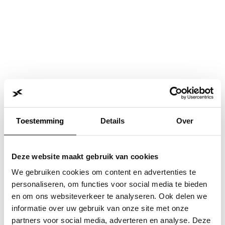
Toestemming
Details
Over
Deze website maakt gebruik van cookies
We gebruiken cookies om content en advertenties te
personaliseren, om functies voor social media te bieden
en om ons websiteverkeer te analyseren. Ook delen we
informatie over uw gebruik van onze site met onze
Application error: a
client
-side exception has occurred while
partners voor social media, adverteren en analyse. Deze
loading
www.jvk.nl
(see the
browser console
for more