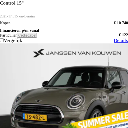
Control 15"
2021
17.515 km
Benzine
Kopen
€ 10.740
Financieren p/m vanaf
€ 122
Particulier
Krediettabel
Vergelijk
Details