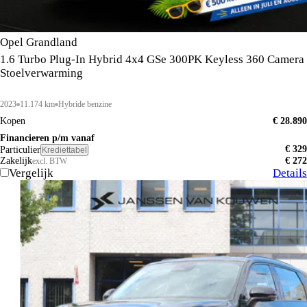
Opel Grandland
1.6 Turbo Plug-In Hybrid 4x4 GSe 300PK Keyless 360 Camera
Stoelverwarming
2023
11.174 km
Hybride benzine
Kopen
€ 28.890
Financieren p/m vanaf
€ 329
Particulier
Krediettabel
Zakelijk
€ 272
excl. BTW
Vergelijk
Details