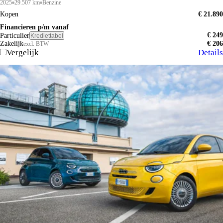
2025
29.507 km
Benzine
Kopen
€ 21.890
Financieren p/m vanaf
€ 249
Particulier
Krediettabel
Zakelijk
€ 206
excl. BTW
Vergelijk
Details