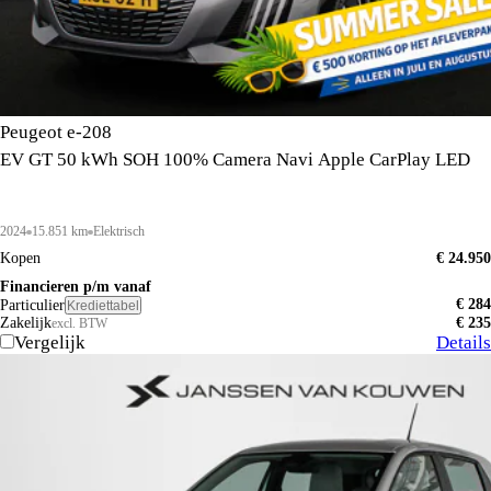
Peugeot e-208
EV GT 50 kWh SOH 100% Camera Navi Apple CarPlay LED
2024
15.851 km
Elektrisch
Kopen
€ 24.950
Financieren p/m vanaf
€ 284
Particulier
Krediettabel
Zakelijk
€ 235
excl. BTW
Vergelijk
Details