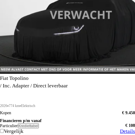
Fiat Topolino
/ Inc. Adapter / Direct leverbaar
2026
774 km
Elektrisch
Kopen
€ 9.450
Financieren p/m vanaf
€ 108
Particulier
Krediettabel
Vergelijk
Details