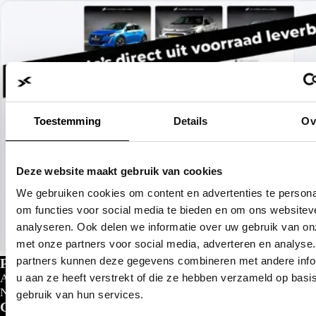
Toestemming
Details
Ov
Deze website maakt gebruik van cookies
We gebruiken cookies om content en advertenties te persona
om functies voor social media te bieden en om ons websitev
analyseren. Ook delen we informatie over uw gebruik van on
met onze partners voor social media, adverteren en analyse
partners kunnen deze gegevens combineren met andere info
Private lease
u aan ze heeft verstrekt of die ze hebben verzameld op basi
Al gedacht aan private lease?
Nu al vanaf
€
299- p/m
gebruik van hun services.
Configureer nu