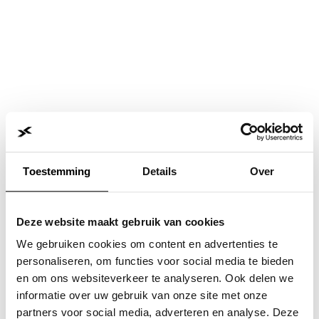
Toestemming
Details
Over
Deze website maakt gebruik van cookies
We gebruiken cookies om content en advertenties te
personaliseren, om functies voor social media te bieden
en om ons websiteverkeer te analyseren. Ook delen we
informatie over uw gebruik van onze site met onze
Application error: a
client
-side exception has occurred while
partners voor social media, adverteren en analyse. Deze
loading
www.jvk.nl
(see the
browser console
for more