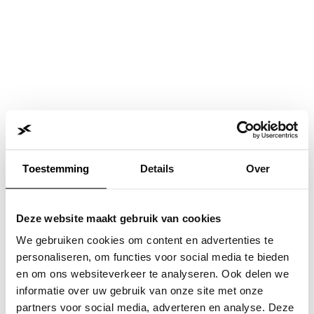
Toestemming
Details
Over
Deze website maakt gebruik van cookies
We gebruiken cookies om content en advertenties te
personaliseren, om functies voor social media te bieden
en om ons websiteverkeer te analyseren. Ook delen we
informatie over uw gebruik van onze site met onze
Application error: a
client
-side exception has occurred while
partners voor social media, adverteren en analyse. Deze
loading
www.jvk.nl
(see the
browser console
for more