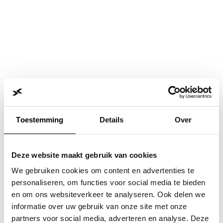
Toestemming
Details
Over
Deze website maakt gebruik van cookies
We gebruiken cookies om content en advertenties te
personaliseren, om functies voor social media te bieden
en om ons websiteverkeer te analyseren. Ook delen we
informatie over uw gebruik van onze site met onze
Application error: a
client
-side exception has occurred while
partners voor social media, adverteren en analyse. Deze
loading
www.jvk.nl
(see the
browser console
for more