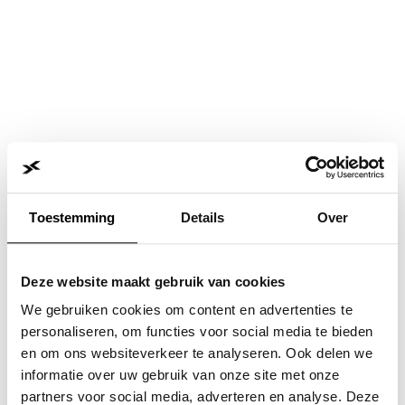
Toestemming
Details
Over
Deze website maakt gebruik van cookies
We gebruiken cookies om content en advertenties te
personaliseren, om functies voor social media te bieden
en om ons websiteverkeer te analyseren. Ook delen we
informatie over uw gebruik van onze site met onze
Application error: a
client
-side exception has occurred while
partners voor social media, adverteren en analyse. Deze
loading
www.jvk.nl
(see the
browser console
for more