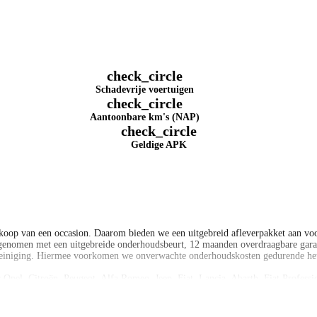
check_circle
Schadevrije voertuigen
check_circle
Aantoonbare km's (NAP)
check_circle
Geldige APK
koop van een occasion. Daarom bieden we een uitgebreid afleverpakket aan voor
genomen met een uitgebreide onderhoudsbeurt, 12 maanden overdraagbare garan
 reiniging. Hiermee voorkomen we onverwachte onderhoudskosten gedurende het e
s Opel, Citroën, Peugeot, Alfa Romeo, Jeep, Fiat, Lancia, Abarth, Fiat Profe
uto's, premium auto's en bedrijfswagens, kunt u bij ons terecht voor financieri