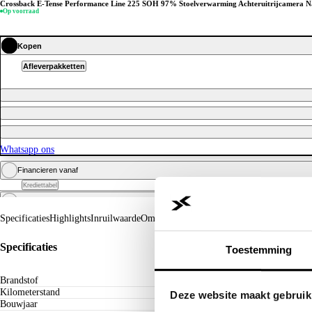
Crossback E-Tense Performance Line 225 SOH 97% Stoelverwarming Achteruitrijcamera N
Op voorraad
Kopen
Afleverpakketten
Whatsapp ons
Financieren vanaf
Krediettabel
Zakelijk financieren vanaf
excl. BTW
Specificaties
Highlights
Inruilwaarde
Omschrijving
Whatsapp ons
Specificaties
Toestemming
Whatsapp ons
Brandstof
Kilometerstand
Deze website maakt gebruik
Bouwjaar