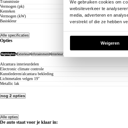
Transmissie
We gebruiken cookies om cont
Vermogen (pk)
websiteverkeer te analyseren
Kenteken
media, adverteren en analys
Vermogen (kW)
Basiskleur
verstrekt of die ze hebben v
Alle specificaties
Opties
Weigeren
Highlights
Exterieur
Infotainment
Interieur & Comfort
Veiligheid
Overig
alcantara interieurdelen
electronic climate controle
kunstlederen/alcantara bekleding
lichtmetalen velgen 19"
Metallic lak
nog 2 opties
Alle opties
De auto staat voor je klaar in: