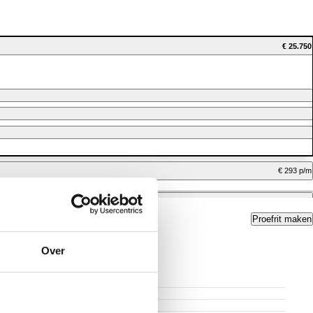
€ 25.750
€ 293 p/m
€ 242 p/m
Proefrit maken
Over