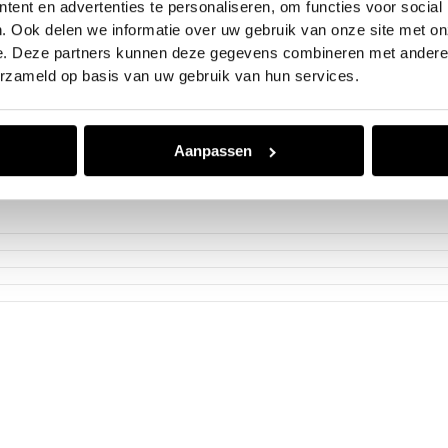
Automaat
ent en advertenties te personaliseren, om functies voor social
224 pk
. Ook delen we informatie over uw gebruik van onze site met on
JLN-55-N
e. Deze partners kunnen deze gegevens combineren met andere i
165 kW
Zwart
erzameld op basis van uw gebruik van hun services.
Aanpassen