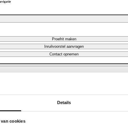
avigatie
Proefrit maken
Inruilvoorstel aanvragen
Contact opnemen
Maandbedrag berekenen
Maandbedrag berekenen
Details
Hybride benzine
46.493 km
 van cookies
2021