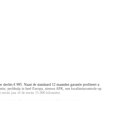
 slechts € 995. Naast de standaard 12 maanden garantie profiteert u
tie, pechhulp in heel Europa, nieuwe APK, een kwaliteitscontrole op
erste jaar of de eerste 15.000 kilometer.
ssional, Voyah, Dongfeng, Leapmotor en MHero, bieden we u een
ng, leasing, schadeherstel en verhuur. Als erkend Stellantis dealer staan