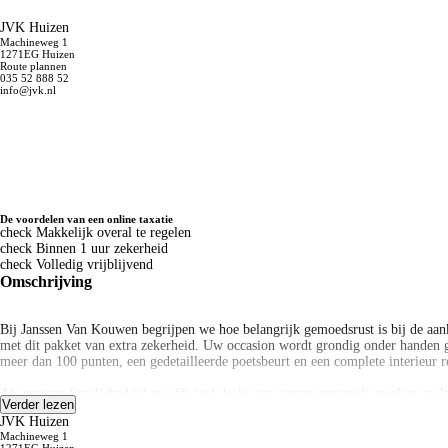
JVK Huizen
Machineweg 1
1271EG Huizen
Route plannen
035 52 888 52
info@jvk.nl
De voordelen van een online taxatie
check
Makkelijk overal te regelen
check
Binnen 1 uur zekerheid
check
Volledig vrijblijvend
Omschrijving
Bij Janssen Van Kouwen begrijpen we hoe belangrijk gemoedsrust is bij de aan
met dit pakket van extra zekerheid. Uw occasion wordt grondig onder handen 
meer dan 100 punten, een gedetailleerde poetsbeurt en een complete interieur
Als ervaren familiebedrijf en officieel dealer van gerenommeerde merken zoal
Verder lezen
uitgebreid scala aan services. Naast verkoop, inkoop en onderhoud van personena
JVK Huizen
we garant voor kwaliteit en betrouwbaarheid.
Machineweg 1