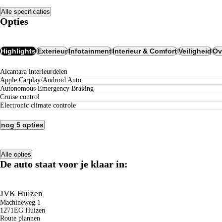
Alle specificaties
Opties
Highlights
Exterieur
Infotainment
Interieur & Comfort
Veiligheid
Ov
alcantara interieurdelen
Apple Carplay/Android Auto
Autonomous Emergency Braking
cruise control
electronic climate controle
nog 5 opties
Alle opties
De auto staat voor je klaar in:
JVK Huizen
Machineweg 1
1271EG Huizen
Route plannen