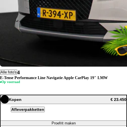
DS DS 4
Alle foto's
E-Tense Performance Line Navigatie Apple CarPlay 19" LMW
Op voorraad
Kopen
€ 23.450
Afleverpakketten
Proefrit maken