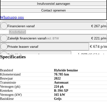
Inruilvoorstel aanvragen
Contact opnemen
Whatsapp ons
Financieren vanaf
€ 267 p/m
Krediettabel
Zakelijk financieren vanaf
€ 221 p/m
excl. BTW
Maandbedrag berekenen
€ 674 p/m
Private leasen vanaf
Whatsapp ons
Maandbedrag berekenen
excl. BTW
€ 634 p/m
Zakelijk leasen vanaf
Specificaties
Whatsapp ons
Maandbedrag berekenen
Whatsapp ons
Maandbedrag berekenen
Brandstof
Hybride benzine
Kilometerstand
70.785 km
Whatsapp ons
Bouwjaar
2022
Transmissie
Automaat
Vermogen (pk)
224 pk
Kenteken
R-394-XP
Vermogen (kW)
165 kW
Basiskleur
Grijs