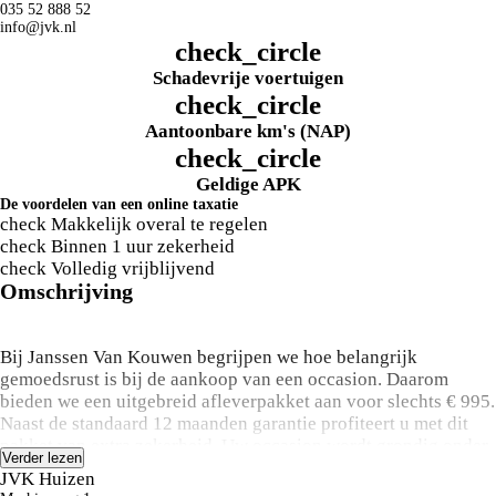
035 52 888 52
info@jvk.nl
check_circle
Schadevrije voertuigen
check_circle
Aantoonbare km's (NAP)
check_circle
Geldige APK
De voordelen van een online taxatie
check
Makkelijk overal te regelen
check
Binnen 1 uur zekerheid
check
Volledig vrijblijvend
Omschrijving
Bij Janssen Van Kouwen begrijpen we hoe belangrijk
gemoedsrust is bij de aankoop van een occasion. Daarom
bieden we een uitgebreid afleverpakket aan voor slechts € 995.
Naast de standaard 12 maanden garantie profiteert u met dit
pakket van extra zekerheid. Uw occasion wordt grondig onder
Verder lezen
handen genomen met een uitgebreide onderhoudsbeurt, 12
JVK Huizen
maanden overdraagbare garantie, pechhulp in heel Europa,