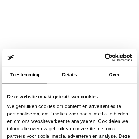
Toestemming
Details
Over
Deze website maakt gebruik van cookies
We gebruiken cookies om content en advertenties te
personaliseren, om functies voor social media te bieden
en om ons websiteverkeer te analyseren. Ook delen we
informatie over uw gebruik van onze site met onze
Application error: a
client
-side exception has occurred while
partners voor social media, adverteren en analyse. Deze
loading
www.jvk.nl
(see the
browser console
for more