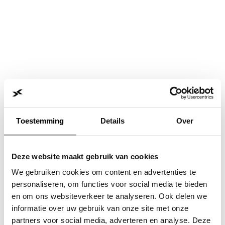
Toestemming
Details
Over
Deze website maakt gebruik van cookies
We gebruiken cookies om content en advertenties te
personaliseren, om functies voor social media te bieden
en om ons websiteverkeer te analyseren. Ook delen we
informatie over uw gebruik van onze site met onze
Application error: a
client
-side exception has occurred while
partners voor social media, adverteren en analyse. Deze
loading
www.jvk.nl
(see the
browser console
for more