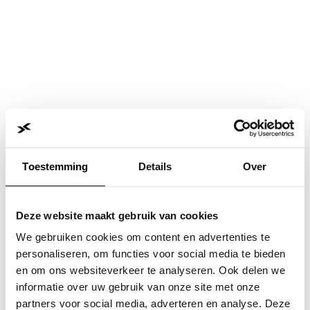
Toestemming
Details
Over
Deze website maakt gebruik van cookies
We gebruiken cookies om content en advertenties te
personaliseren, om functies voor social media te bieden
en om ons websiteverkeer te analyseren. Ook delen we
informatie over uw gebruik van onze site met onze
Application error: a
client
-side exception has occurred while
partners voor social media, adverteren en analyse. Deze
loading
www.jvk.nl
(see the
browser console
for more