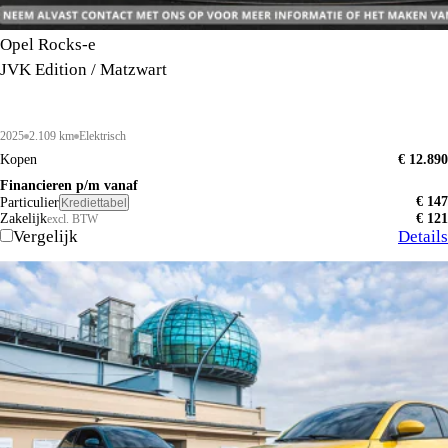
Opel Rocks-e
JVK Edition / Matzwart
2025
2.109 km
Elektrisch
Kopen
€ 12.890
Financieren p/m vanaf
€ 147
Particulier
Krediettabel
Zakelijk
€ 121
excl. BTW
Vergelijk
Details