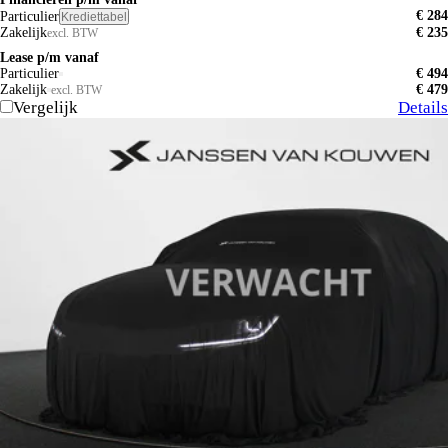
€ 284
Particulier
Krediettabel
Zakelijk
€ 235
excl. BTW
Lease p/m vanaf
Particulier
€ 494
Zakelijk
€ 479
excl. BTW
Vergelijk
Details