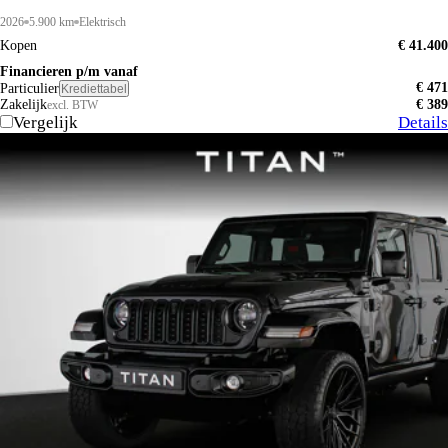
2026
5.900 km
Elektrisch
Kopen
€ 41.400
Financieren p/m vanaf
€ 471
Particulier
Krediettabel
Zakelijk
€ 389
excl. BTW
Vergelijk
Details