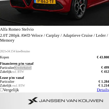
Alfa Romeo Stelvio
2.0T 280pk AWD Veloce / Carplay / Adaptieve Cruise / Leder /
Memory
2021
34.154 km
Benzine
Kopen
€ 43.800
Financieren p/m vanaf
€ 499
Particulier
Krediettabel
Zakelijk
€ 412
excl. BTW
Lease p/m vanaf
Particulier
€ 1.284
Zakelijk
€ 1.214
excl. BTW
Vergelijk
Details