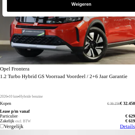
Weigeren
Opel Frontera
1.2 Turbo Hybrid GS Voorraad Voordeel / 2+6 Jaar Garantie
2026
10 km
Hybride benzine
Kopen
€ 32.450
€ 36.256
Lease p/m vanaf
Particulier
€ 629
Zakelijk
€ 619
excl. BTW
Vergelijk
Details