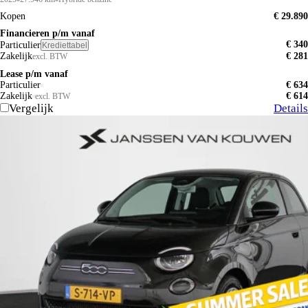
Kopen
€ 29.890
Financieren p/m vanaf
€ 340
Particulier
Krediettabel
Zakelijk
€ 281
excl. BTW
Lease p/m vanaf
Particulier
€ 634
Zakelijk
€ 614
excl. BTW
Vergelijk
Details