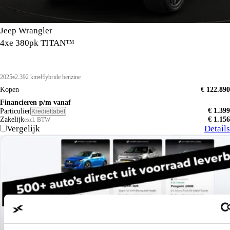
Jeep Wrangler
4xe 380pk TITAN™
2025
2.392 km
Hybride benzine
Kopen
€ 122.890
Financieren p/m vanaf
€ 1.399
Particulier
Krediettabel
Zakelijk
€ 1.156
excl. BTW
Vergelijk
Details