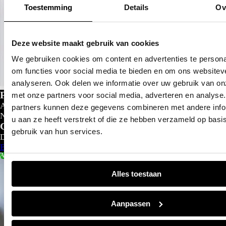
Toestemming
Details
Ov
Deze website maakt gebruik van cookies
We gebruiken cookies om content en advertenties te persona
om functies voor social media te bieden en om ons websitev
analyseren. Ook delen we informatie over uw gebruik van on
Private lease
met onze partners voor social media, adverteren en analyse
Al gedacht aan private lease?
partners kunnen deze gegevens combineren met andere info
Nu al vanaf
€
299- p/m
u aan ze heeft verstrekt of die ze hebben verzameld op basi
Configureer nu
gebruik van hun services.
Direct leverbaar
Bekijk aanbod
Actie
Alles toestaan
Aanpassen