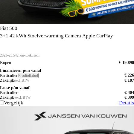
Fiat 500
3+1 42 kWh Stoelverwarming Camera Apple CarPlay
2023
23.542 km
Elektrisch
Kopen
€ 19.890
Financieren p/m vanaf
€ 226
Particulier
Krediettabel
Zakelijk
€ 187
excl. BTW
Lease p/m vanaf
Particulier
€ 404
Zakelijk
€ 399
excl. BTW
Vergelijk
Details