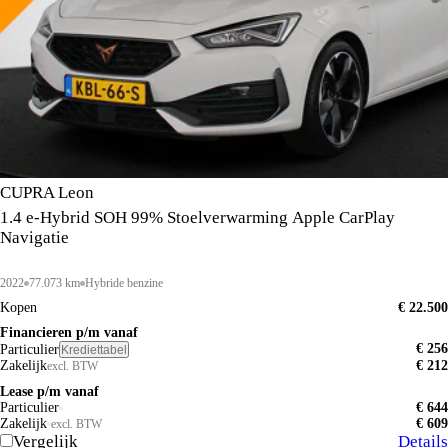
CUPRA Leon
1.4 e-Hybrid SOH 99% Stoelverwarming Apple CarPlay
Navigatie
2022
77.073 km
Hybride benzine
Kopen
€ 22.500
Financieren p/m vanaf
€ 256
Particulier
Krediettabel
Zakelijk
€ 212
excl. BTW
Lease p/m vanaf
Particulier
€ 644
Zakelijk
€ 609
excl. BTW
Vergelijk
Details