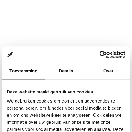
Toestemming
Details
Over
Deze website maakt gebruik van cookies
We gebruiken cookies om content en advertenties te
personaliseren, om functies voor social media te bieden
en om ons websiteverkeer te analyseren. Ook delen we
informatie over uw gebruik van onze site met onze
Application error: a
client
-side exception has occurred while
partners voor social media, adverteren en analyse. Deze
loading
www.jvk.nl
(see the
browser console
for more