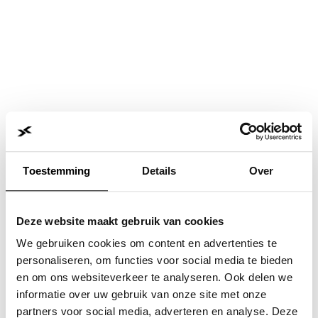
Toestemming
Details
Over
Deze website maakt gebruik van cookies
We gebruiken cookies om content en advertenties te
personaliseren, om functies voor social media te bieden
en om ons websiteverkeer te analyseren. Ook delen we
informatie over uw gebruik van onze site met onze
Application error: a
client
-side exception has occurred while
partners voor social media, adverteren en analyse. Deze
loading
www.jvk.nl
(see the
browser console
for more