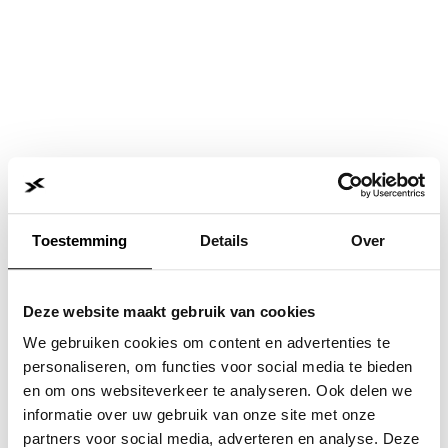
Toestemming
Details
Over
Deze website maakt gebruik van cookies
We gebruiken cookies om content en advertenties te
personaliseren, om functies voor social media te bieden
en om ons websiteverkeer te analyseren. Ook delen we
informatie over uw gebruik van onze site met onze
Application error: a
client
-side exception has occurred while
partners voor social media, adverteren en analyse. Deze
loading
www.jvk.nl
(see the
browser console
for more