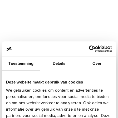
Toestemming
Details
Over
Deze website maakt gebruik van cookies
We gebruiken cookies om content en advertenties te
personaliseren, om functies voor social media te bieden
en om ons websiteverkeer te analyseren. Ook delen we
informatie over uw gebruik van onze site met onze
Application error: a
client
-side exception has occurred while
partners voor social media, adverteren en analyse. Deze
loading
www.jvk.nl
(see the
browser console
for more