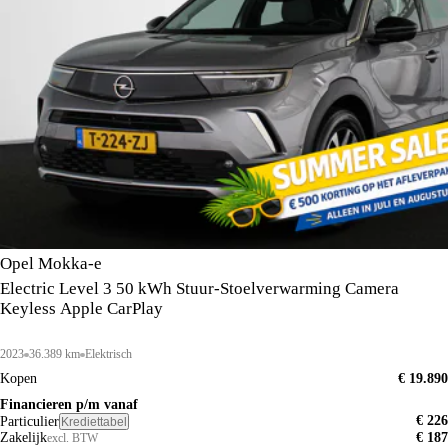
Opel Mokka-e
Electric Level 3 50 kWh Stuur-Stoelverwarming Camera
Keyless Apple CarPlay
2023
36.389 km
Elektrisch
Kopen
€ 19.890
Financieren p/m vanaf
€ 226
Particulier
Krediettabel
Zakelijk
€ 187
excl. BTW