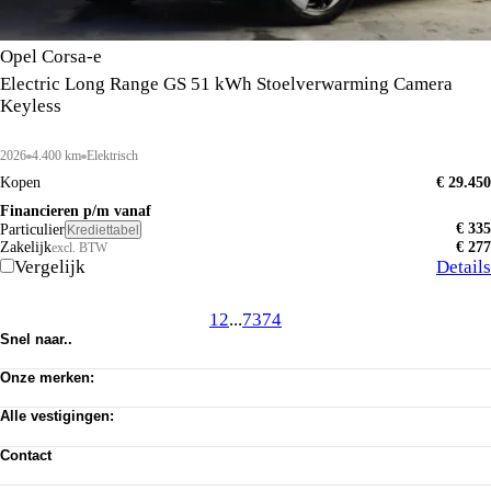
Opel Corsa-e
Electric Long Range GS 51 kWh Stoelverwarming Camera
Keyless
2026
4.400 km
Elektrisch
Kopen
€ 29.450
Financieren p/m vanaf
€ 335
Particulier
Krediettabel
Zakelijk
€ 277
excl. BTW
Vergelijk
Details
1
2
...
73
74
Snel naar..
Voorraad
Onze merken:
Werkplaats afspraak
Vacatures
Abarth
Privacy verklaring
Alle vestigingen:
Alfa Romeo
Algemene voorwaarden
Citroën
Amsterdam
Cookie toestemming wijzigen
Dongfeng
Contact
Almere Occasion
Pechhulp
Fiat
Almere Stellantis House
Klantenservice
Jeep
Mijdrecht