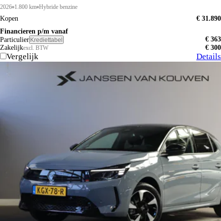
2026
1.800 km
Hybride benzine
Kopen
€ 31.890
Financieren p/m vanaf
€ 363
Particulier
Krediettabel
Zakelijk
€ 300
excl. BTW
Vergelijk
Details