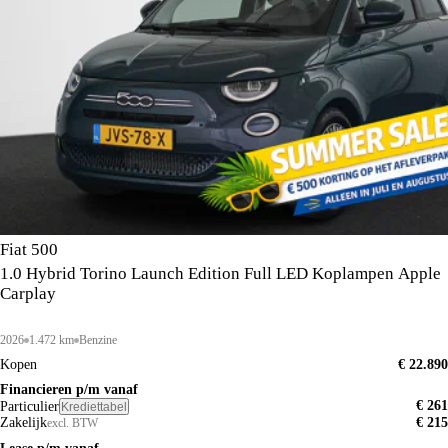
Fiat 500
1.0 Hybrid Torino Launch Edition Full LED Koplampen Apple
Carplay
2026
1.472 km
Benzine
Kopen
€ 22.890
Financieren p/m vanaf
€ 261
Particulier
Krediettabel
Zakelijk
€ 215
excl. BTW