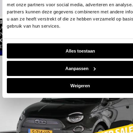
met onze partners voor social media, adverteren en analyse
partners kunnen deze gegevens combineren met andere info
u aan ze heeft verstrekt of die ze hebben verzameld op basi
Private lease
gebruik van hun services.
Al gedacht aan private lease?
Nu al vanaf
€
299- p/m
Configureer nu
Direct leverbaar
Alles toestaan
Bekijk aanbod
Aanpassen
Weigeren