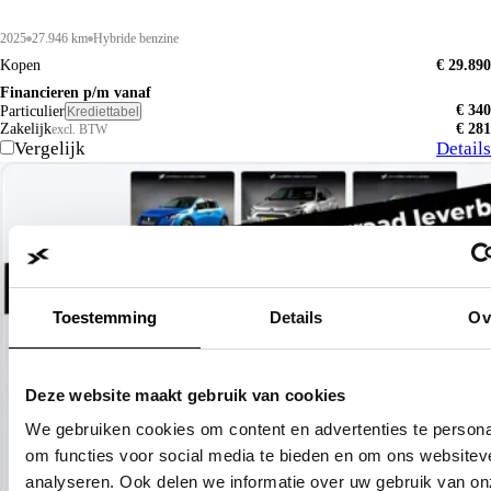
2025
27.946 km
Hybride benzine
Kopen
€ 29.890
Financieren p/m vanaf
€ 340
Particulier
Krediettabel
Zakelijk
€ 281
excl. BTW
Vergelijk
Details
Toestemming
Details
Ov
Deze website maakt gebruik van cookies
We gebruiken cookies om content en advertenties te persona
om functies voor social media te bieden en om ons websitev
analyseren. Ook delen we informatie over uw gebruik van on