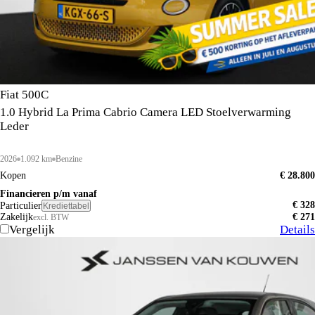
Fiat 500C
1.0 Hybrid La Prima Cabrio Camera LED Stoelverwarming
Leder
2026
1.092 km
Benzine
Kopen
€ 28.800
Financieren p/m vanaf
€ 328
Particulier
Krediettabel
Zakelijk
€ 271
excl. BTW
Vergelijk
Details