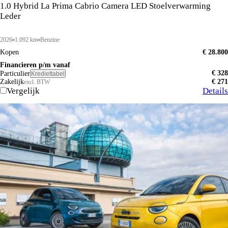
1.0 Hybrid La Prima Cabrio Camera LED Stoelverwarming
Leder
2026
1.092 km
Benzine
Kopen
€ 28.800
Financieren p/m vanaf
€ 328
Particulier
Krediettabel
Zakelijk
€ 271
excl. BTW
Vergelijk
Details