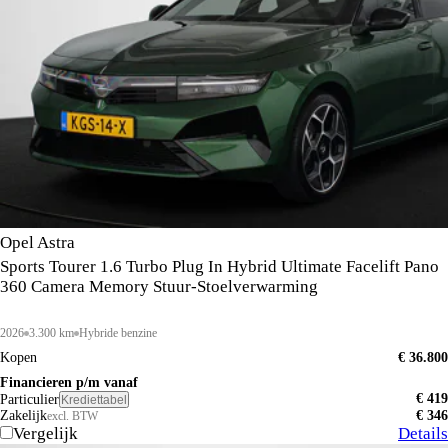
Opel Astra
Sports Tourer 1.6 Turbo Plug In Hybrid Ultimate Facelift Pano
360 Camera Memory Stuur-Stoelverwarming
2026
3.300 km
Hybride benzine
Kopen
€ 36.800
Financieren p/m vanaf
€ 419
Particulier
Krediettabel
Zakelijk
€ 346
excl. BTW
Vergelijk
Details