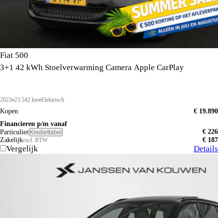
Fiat 500
3+1 42 kWh Stoelverwarming Camera Apple CarPlay
2023
23.542 km
Elektrisch
Kopen
€ 19.890
Financieren p/m vanaf
€ 226
Particulier
Krediettabel
Zakelijk
€ 187
excl. BTW
Vergelijk
Details