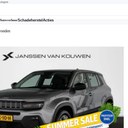
kingen
Schadeherstel
Acties
Autoverhuur
vonden