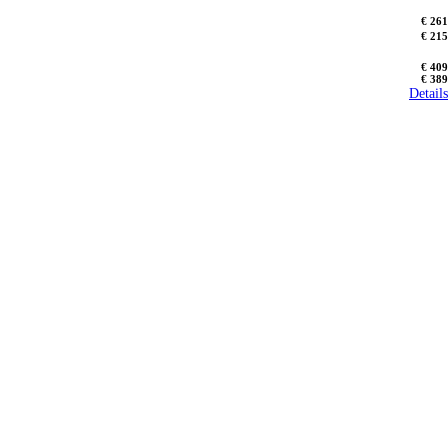
€ 261
€ 215
€ 409
€ 389
Details