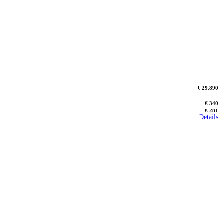
€ 29.890
€ 340
€ 281
Details