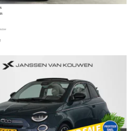
s
us
nzine
f