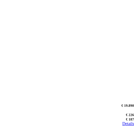
€ 19.890
€ 226
€ 187
Details