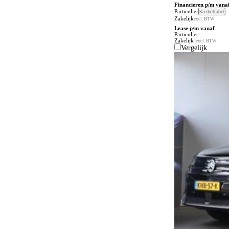
Financieren p/m vana
Particulier
Krediettabel
Zakelijk
excl. BTW
Lease p/m vanaf
Particulier
Zakelijk
excl. BTW
Vergelijk