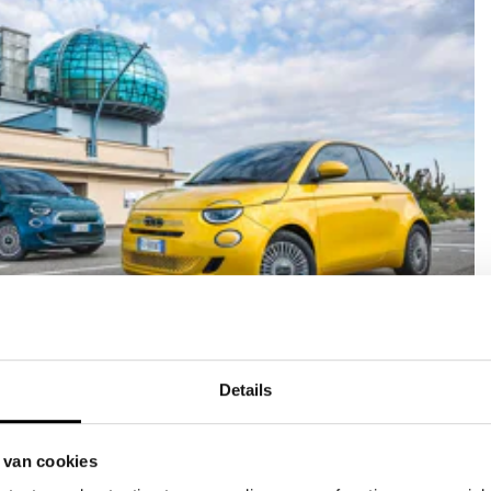
verzekering
Details
ef
aratie door JVK
r bij schade
 van cookies