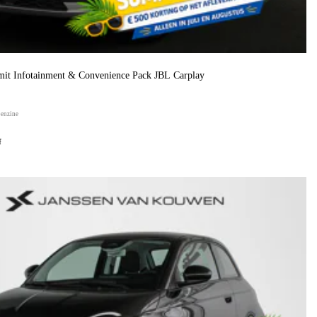
it Infotainment & Convenience Pack JBL Carplay
benzine
f