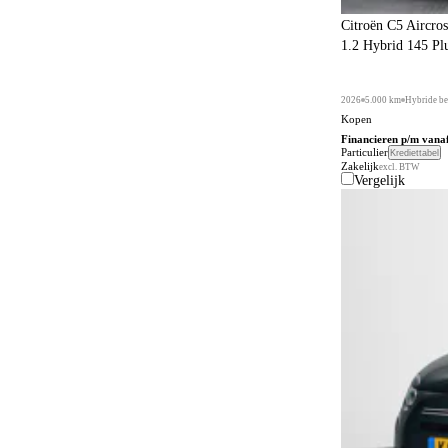
Citroën C5 Aircros
1.2 Hybrid 145 Pl
2026
5.000 km
Hybride be
Kopen
Financieren p/m vana
Particulier
Krediettabel
Zakelijk
excl. BTW
Vergelijk