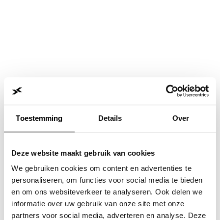
Toestemming
Details
Over
Deze website maakt gebruik van cookies
We gebruiken cookies om content en advertenties te
personaliseren, om functies voor social media te bieden
en om ons websiteverkeer te analyseren. Ook delen we
informatie over uw gebruik van onze site met onze
Application error: a
client
-side exception has occurred while
partners voor social media, adverteren en analyse. Deze
loading
www.jvk.nl
(see the
browser console
for more