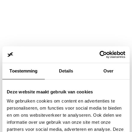
Toestemming
Details
Over
Deze website maakt gebruik van cookies
We gebruiken cookies om content en advertenties te
personaliseren, om functies voor social media te bieden
en om ons websiteverkeer te analyseren. Ook delen we
informatie over uw gebruik van onze site met onze
Application error: a
client
-side exception has occurred while
partners voor social media, adverteren en analyse. Deze
loading
www.jvk.nl
(see the
browser console
for more